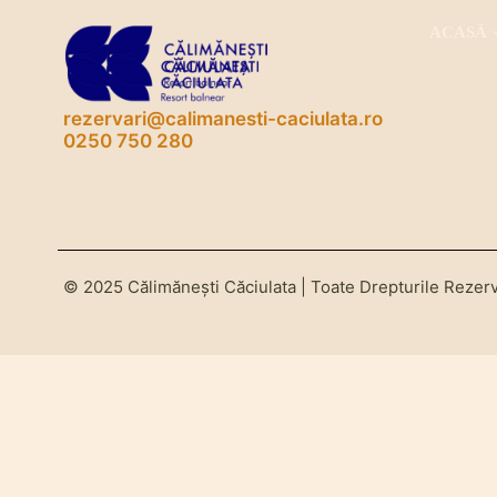
ACASĂ
rezervari@calimanesti-caciulata.ro
0250 750 280
© 2025 Călimănești Căciulata | Toate Drepturile Rezer