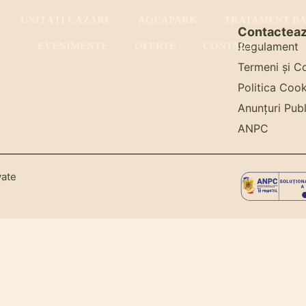
UNITĂȚI CAZARE
AQUAPARK
TRATAMENT B
Contactea
Regulament
EVENIMENTE
OFERTE
CONTACT
Termeni și Co
Politica Cook
Anunțuri Publ
ANPC
vate