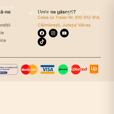
ALNEAR
ză-ne
Unde ne găsești?
REZERVĂRI
+40 250 750 280
Calea lui Traian Nr. 910-912-914,
ndiții
Călimănești, Județul Vâlcea
ie
ice